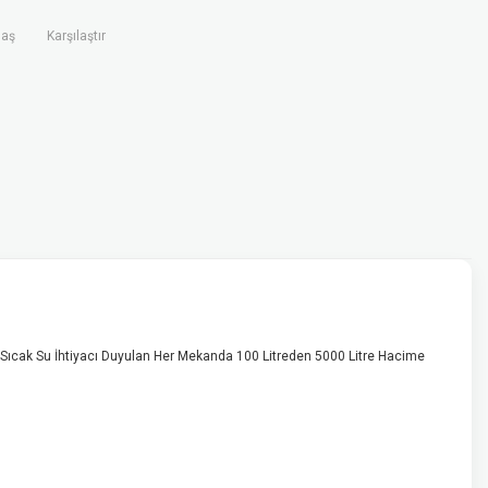
laş
Karşılaştır
bi Sıcak Su İhtiyacı Duyulan Her Mekanda 100 Litreden 5000 Litre Hacime