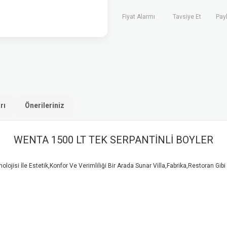
Fiyat Alarmı
Tavsiye Et
Pay
rı
Önerileriniz
WENTA 1500 LT TEK SERPANTİNLİ BOYLER
jisi İle Estetik,Konfor Ve Verimliliği Bir Arada Sunar Villa,Fabrika,Restoran Gi