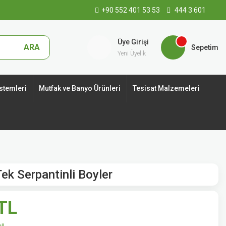
+90 552 401 53 53
444 3 601
Üye Girişi
ARA
Sepetim
Yeni Üyelik
stemleri
Mutfak ve Banyo Ürünleri
Tesisat Malzemeleri
ek Serpantinli Boyler
TL