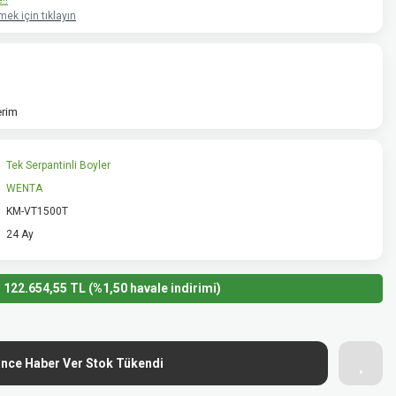
!!
ek için tıklayın
erim
Tek Serpantinli Boyler
WENTA
KM-VT1500T
24 Ay
122.654,55 TL (%1,50 havale indirimi)
ince Haber Ver Stok Tükendi