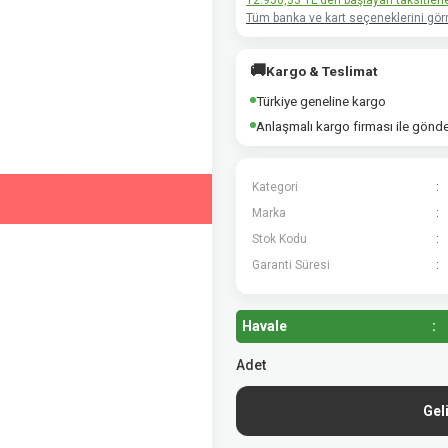
12.950,33 TL den başlayan taksitlerle
Tüm banka ve kart seçeneklerini görm
🚚
Kargo & Teslimat
Türkiye geneline kargo
Anlaşmalı kargo firması ile gönd
Kategori
Marka
Stok Kodu
Garanti Süresi
Havale
Adet
Gel