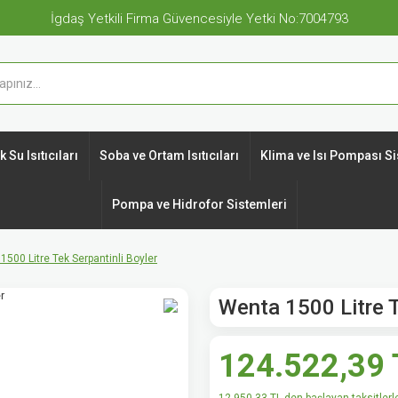
İgdaş Yetkili Firma Güvencesiyle Yetki No:7004793
 Su Isıtıcıları
Soba ve Ortam Isıtıcıları
Klima ve Isı Pompası Si
Pompa ve Hidrofor Sistemleri
1500 Litre Tek Serpantinli Boyler
Wenta 1500 Litre T
124.522,39 