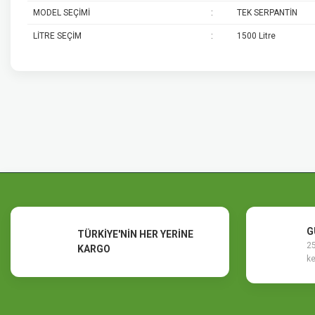
MODEL SEÇİMİ
:
TEK SERPANTİN
LİTRE SEÇİM
:
1500 Litre
Bu ürünün fiyat bilgisi, resim, ürün açıklamalarında ve diğer konularda y
Görüş ve önerileriniz için teşekkür ederiz.
Ürün resmi kalitesiz, bozuk veya görüntülenemiyor.
Ürün açıklamasında eksik bilgiler bulunuyor.
Ürün bilgilerinde hatalar bulunuyor.
Ürün fiyatı diğer sitelerden daha pahalı.
Bu ürüne benzer farklı alternatifler olmalı.
G
TÜRKİYE'NİN HER YERİNE
25
KARGO
ke