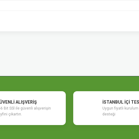
etersiz gördüğünüz noktaları öneri formunu kullanarak tarafımıza iletebilirsiniz.
Bu ürüne ilk yorumu siz yapın!
Yorum Yaz
ÜVENLİ ALIŞVERİŞ
İSTANBUL İÇİ TE
6 Bit SSl ile güvenli alışverişin
Uygun fiyatlı kurulu
yfini çıkartın.
desteği
Gönder