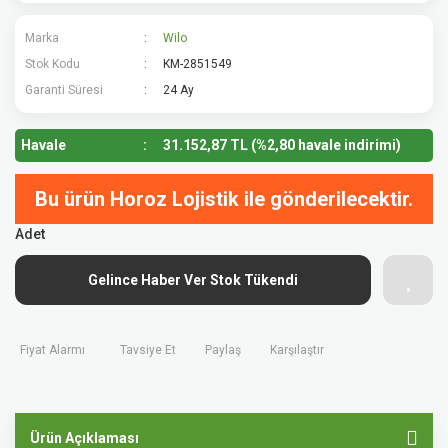
Marka
Wilo
Stok Kodu
KM-2851549
Garanti Süresi
24 Ay
Havale
31.152,87 TL (%2,80 havale indirimi)
Bu ürün Horoz Lojistik ile gönderilecektir.
Adet
Gelince Haber Ver Stok Tükendi
Fiyat Alarmı
Tavsiye Et
Paylaş
Karşılaştır
Ürün Açıklaması