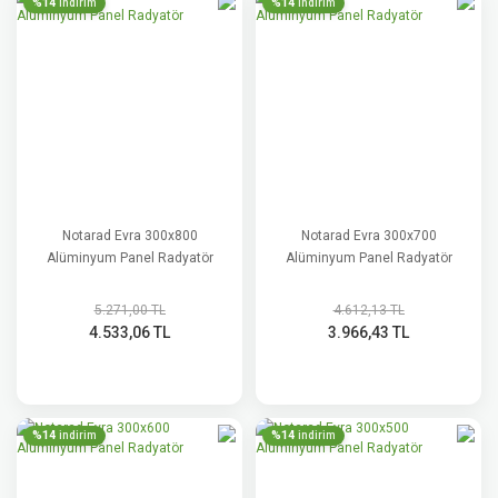
%14
%14
indirim
indirim
Notarad Evra 300x800
Notarad Evra 300x700
Alüminyum Panel Radyatör
Alüminyum Panel Radyatör
5.271,00 TL
4.612,13 TL
4.533,06 TL
3.966,43 TL
%14
%14
indirim
indirim