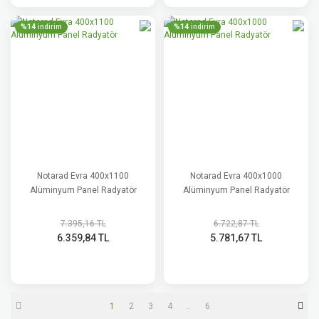
%14
%14
indirim
indirim
Notarad Evra 400x1100
Notarad Evra 400x1000
Alüminyum Panel Radyatör
Alüminyum Panel Radyatör
7.395,16 TL
6.722,87 TL
6.359,84 TL
5.781,67 TL
1
2
3
4
..
6