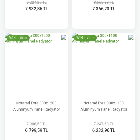
9.224,25 TL
8.565,38 TL
7.932,86 TL
7.366,23 TL
%14
%14
indirim
indirim
Notarad Evra 300x1200
Notarad Evra 300x1100
Alüminyum Panel Radyatör
Alüminyum Panel Radyatör
7.906,50 TL
7.247,63 TL
6.799,59 TL
6.232,96 TL