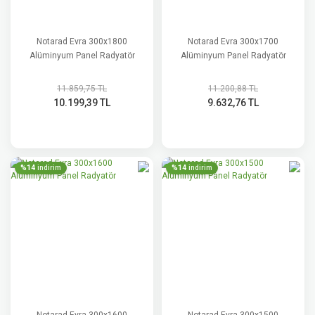
Notarad Evra 300x1800
Notarad Evra 300x1700
Alüminyum Panel Radyatör
Alüminyum Panel Radyatör
11.859,75 TL
11.200,88 TL
10.199,39 TL
9.632,76 TL
%14
%14
indirim
indirim