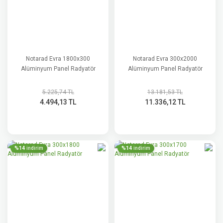
Notarad Evra 1800x300
Notarad Evra 300x2000
Alüminyum Panel Radyatör
Alüminyum Panel Radyatör
5.225,74 TL
13.181,53 TL
4.494,13 TL
11.336,12 TL
%14
%14
indirim
indirim