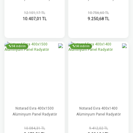
12.101,17 TL
10.756,60 TL
10.407,01 TL
9.250,68 TL
%14
%14
indirim
indirim
Notarad Evra 400x1500
Notarad Evra 400x1400
Alüminyum Panel Radyatör
Alüminyum Panel Radyatör
10.084,31 TL
9.412,02 TL