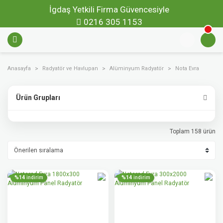
İgdaş Yetkili Firma Güvencesiyle
0216 305 1153
Anasayfa
Radyatör ve Havlupan
Alüminyum Radyatör
Nota Evra
Ürün Grupları
Toplam 158 ürün
%14
%14
indirim
indirim