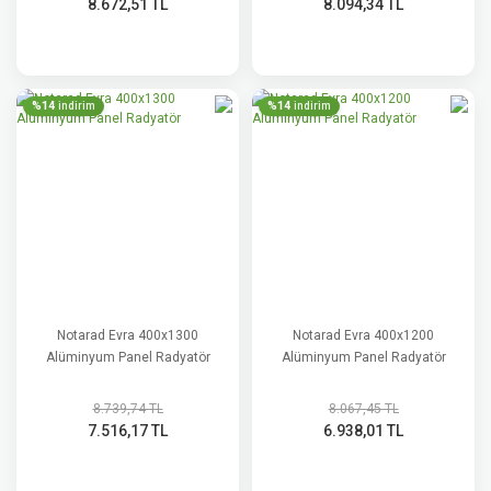
8.672,51 TL
8.094,34 TL
%14
%14
indirim
indirim
Notarad Evra 400x1300
Notarad Evra 400x1200
Alüminyum Panel Radyatör
Alüminyum Panel Radyatör
8.739,74 TL
8.067,45 TL
7.516,17 TL
6.938,01 TL