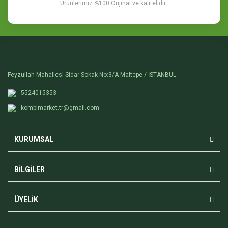
Ürünlerimiz %100 Orijinal ve kalitelidir.
Feyzullah Mahallesi Sidar Sokak No:3/A Maltepe / İSTANBUL
5524015353
kombimarket.tr@gmail.com
KURUMSAL
BİLGİLER
ÜYELİK