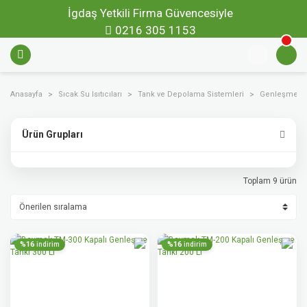
İgdaş Yetkili Firma Güvencesiyle
0216 305 1153
Anasayfa
Sıcak Su Isıtıcıları
Tank ve Depolama Sistemleri
Genleşme Ta
Ürün Grupları
Toplam 9 ürün
%16
%16
indirim
indirim