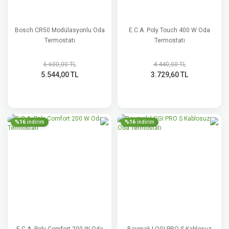
Bosch CR50 Modülasyonlu Oda
E.C.A. Poly Touch 400 W Oda
Termostatı
Termostatı
6.600,00 TL
4.440,00 TL
5.544,00 TL
3.729,60 TL
%16
%16
indirim
indirim