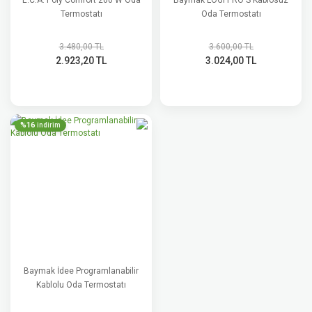
E.C.A. Poly Comfort 200 W Oda
Baymak LOGI PRO S Kablosuz
Termostatı
Oda Termostatı
3.480,00 TL
3.600,00 TL
2.923,20 TL
3.024,00 TL
%16
indirim
Baymak İdee Programlanabilir
Kablolu Oda Termostatı