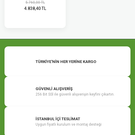
5.760,00 TL
4.838,40 TL
TÜRKİYE'NİN HER YERİNE KARGO
GÜVENLİ ALIŞVERİŞ
256 Bit SSl ile güvenli alışverişin keyfini çıkartın.
İSTANBUL İÇİ TESLİMAT
Uygun fiyatlı kurulum ve montaj desteği