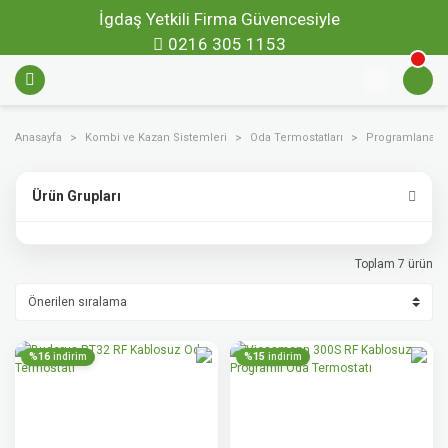
İgdaş Yetkili Firma Güvencesiyle
0216 305 1153
Anasayfa
Kombi ve Kazan Sistemleri
Oda Termostatları
Programlanabili
Ürün Grupları
Toplam 7 ürün
%16
%15
indirim
indirim