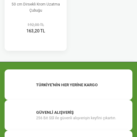
50 cm Dirsekli Krom Uzatma
Çubuğu
192,00 TL
163,20 TL
TÜRKİYE'NİN HER YERİNE KARGO
GÜVENLİ ALIŞVERİŞ
256 Bit SSl ile güvenli alışverişin keyfini çıkartın.