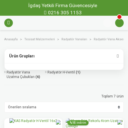
İgdaş Yetkili Firma Güvencesiyle
0216 305 1153
Anasayfa
Tesisat Malzemeleri
Radyatör Vanaları
Radyatör Vana Aksesua
Ürün Grupları
Radyatör Vana
Radyatör H-Ventil
(1)
Uzatma Çubukları
(6)
Toplam 7 ürün
%15
indirim