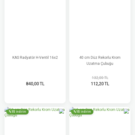
KAS Radyatör H-Ventil 16x2
40 cm Düz Rekorlu Krom
Uzatma Çubuğu
132,00 TL
840,00 TL
112,20 TL
%15
%15
indirim
indirim