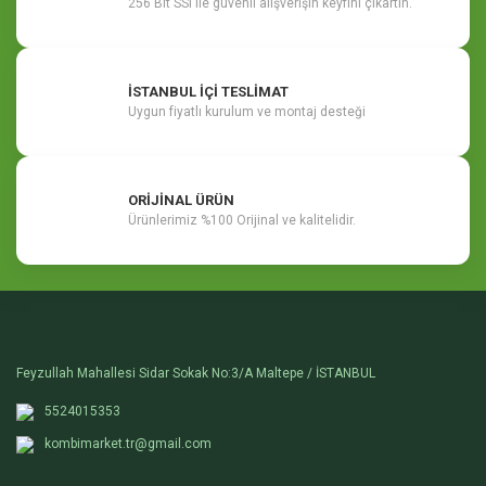
256 Bit SSl ile güvenli alışverişin keyfini çıkartın.
İSTANBUL İÇİ TESLİMAT
Uygun fiyatlı kurulum ve montaj desteği
ORİJİNAL ÜRÜN
Ürünlerimiz %100 Orijinal ve kalitelidir.
Feyzullah Mahallesi Sidar Sokak No:3/A Maltepe / İSTANBUL
5524015353
kombimarket.tr@gmail.com