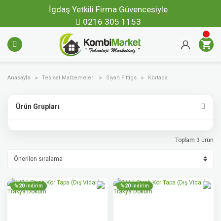
İgdaş Yetkili Firma Güvencesiyle
0216 305 1153
Anasayfa
Tesisat Malzemeleri
Siyah Fittigs
Körtapa
Ürün Grupları
Toplam 3 ürün
%20
%20
indirim
indirim