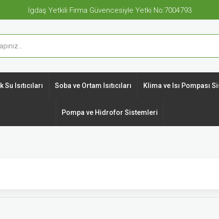
İgdaş Yetkili Firma Güvencesiyle Yetki No:7004793
 Su Isıtıcıları
Soba ve Ortam Isıtıcıları
Klima ve Isı Pompası Si
Pompa ve Hidrofor Sistemleri