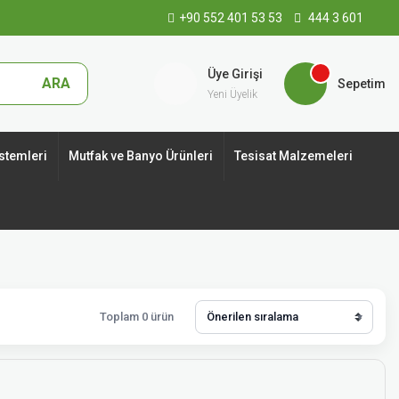
+90 552 401 53 53
444 3 601
Üye Girişi
ARA
Sepetim
Yeni Üyelik
stemleri
Mutfak ve Banyo Ürünleri
Tesisat Malzemeleri
Toplam 0 ürün