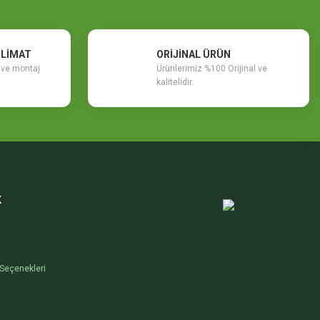
SLİMAT
ORİJİNAL ÜRÜN
m ve montaj
Ürünlerimiz %100 Orijinal ve
kalitelidir.
K
Seçenekleri