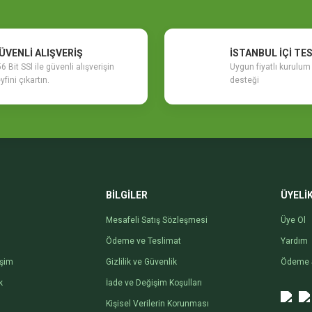
ÜVENLİ ALIŞVERİŞ
İSTANBUL İÇİ TE
6 Bit SSl ile güvenli alışverişin
Uygun fiyatlı kurulu
yfini çıkartın.
desteği
BİLGİLER
ÜYELİ
Mesafeli Satış Sözleşmesi
Üye Ol
Ödeme ve Teslimat
Yardım
işim
Gizlilik ve Güvenlik
Ödeme 
k
İade ve Değişim Koşulları
Kişisel Verilerin Korunması