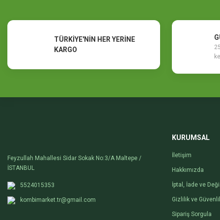
G
TÜRKİYE'NİN HER YERİNE
25
KARGO
ke
KURUMSAL
İletişim
Feyzullah Mahallesi Sidar Sokak No:3/A Maltepe /
İSTANBUL
Hakkımızda
İptal, İade ve Değ
5524015353
Gizlilik ve Güvenli
kombimarket.tr@gmail.com
Sipariş Sorgula