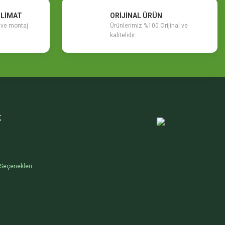
SLİMAT
ORİJİNAL ÜRÜN
m ve montaj
Ürünlerimiz %100 Orijinal ve
kalitelidir.
K
Seçenekleri