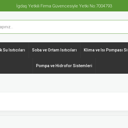
İgdaş Yetkili Firma Güvencesiyle Yetki No:7004793
 Su Isıtıcıları
Soba ve Ortam Isıtıcıları
Klima ve Isı Pompası Si
Pompa ve Hidrofor Sistemleri