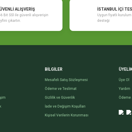
ÜVENLİ ALIŞVERİŞ
İSTANBUL İÇİ TE
6 Bit SSl ile güvenli alışverişin
Uygun fiyatlı kurulu
yfini çıkartın.
desteği
BİLGİLER
ÜYELİ
Mesafeli Satış Sözleşmesi
Üye Ol
Ödeme ve Teslimat
Yardım
işim
Gizlilik ve Güvenlik
Ödeme 
k
İade ve Değişim Koşulları
Kişisel Verilerin Korunması