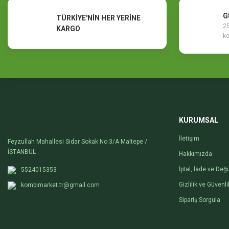
G
TÜRKİYE'NİN HER YERİNE
25
KARGO
ke
KURUMSAL
İletişim
Feyzullah Mahallesi Sidar Sokak No:3/A Maltepe /
İSTANBUL
Hakkımızda
İptal, İade ve Değ
5524015353
Gizlilik ve Güvenli
kombimarket.tr@gmail.com
Sipariş Sorgula