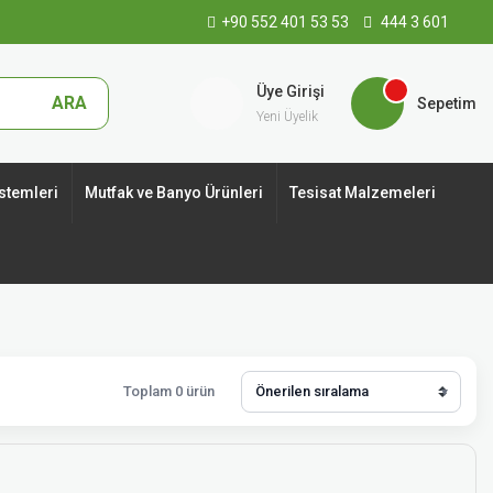
+90 552 401 53 53
444 3 601
Üye Girişi
ARA
Sepetim
Yeni Üyelik
stemleri
Mutfak ve Banyo Ürünleri
Tesisat Malzemeleri
Toplam 0 ürün