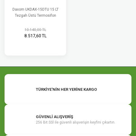
Daxom UKDAX-15DTU 15 LT
Tezgah Üstü Termosifon
10.140,00 TL
8.517,60 TL
TÜRKİYE'NİN HER YERİNE KARGO
GÜVENLİ ALIŞVERİŞ
256 Bit SSl ile güvenli alışverişin keyfini çıkartın.