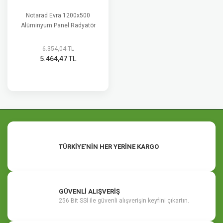
Notarad Evra 1200x500
Alüminyum Panel Radyatör
6.354,04 TL
5.464,47 TL
TÜRKİYE'NİN HER YERİNE KARGO
GÜVENLİ ALIŞVERİŞ
256 Bit SSl ile güvenli alışverişin keyfini çıkartın.