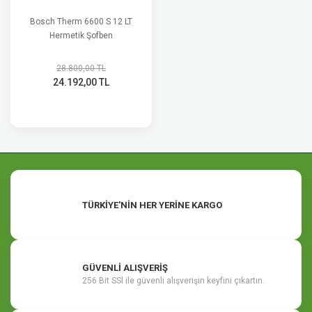
Bosch Therm 6600 S 12 LT
Hermetik Şofben
28.800,00 TL
24.192,00 TL
TÜRKİYE'NİN HER YERİNE KARGO
GÜVENLİ ALIŞVERİŞ
256 Bit SSl ile güvenli alışverişin keyfini çıkartın.