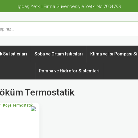
İgdaş Yetkili Firma Güvencesiyle Yetki No:7004793
 Su Isıtıcıları
Soba ve Ortam Isıtıcıları
Klima ve Isı Pompası Si
Pompa ve Hidrofor Sistemleri
öküm Termostatik