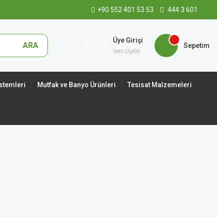
+90 552 401 53 53
444 3 601
Üye Girişi
ARA
Sepetim
Yeni Üyelik
stemleri
Mutfak ve Banyo Ürünleri
Tesisat Malzemeleri