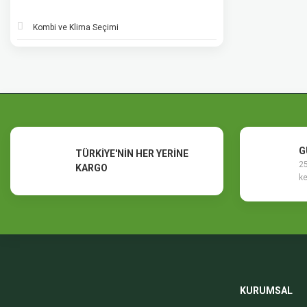
Kombi ve Klima Seçimi
G
TÜRKİYE'NİN HER YERİNE
25
KARGO
ke
KURUMSAL