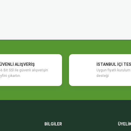
ÜVENLİ ALIŞVERİŞ
İSTANBUL İÇİ TE
6 Bit SSl ile güvenli alışverişin
Uygun fiyatlı kurulu
yfini çıkartın.
desteği
BİLGİLER
ÜYELİ