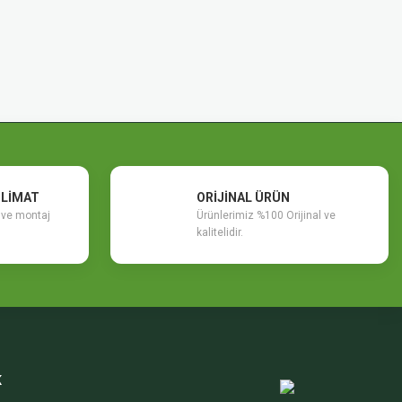
SLİMAT
ORİJİNAL ÜRÜN
m ve montaj
Ürünlerimiz %100 Orijinal ve
kalitelidir.
K