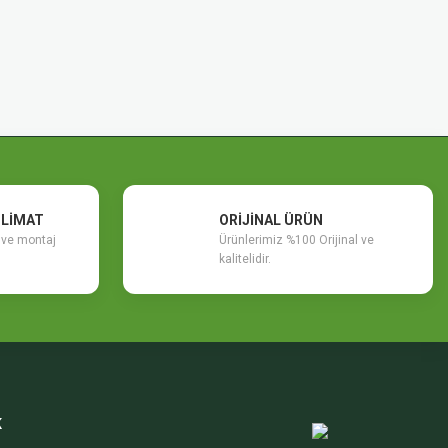
SLİMAT
ORİJİNAL ÜRÜN
m ve montaj
Ürünlerimiz %100 Orijinal ve
kalitelidir.
K