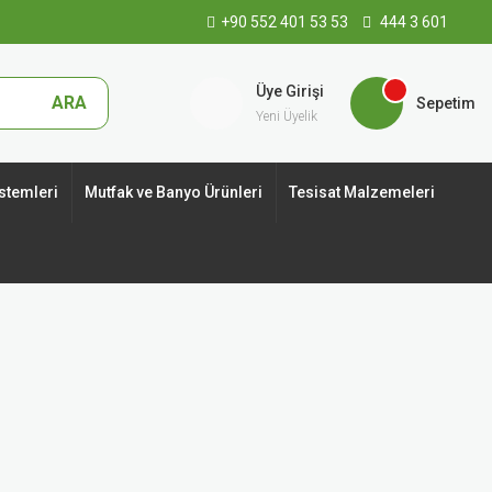
+90 552 401 53 53
444 3 601
Üye Girişi
ARA
Sepetim
Yeni Üyelik
stemleri
Mutfak ve Banyo Ürünleri
Tesisat Malzemeleri