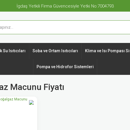
İgdaş Yetkili Firma Güvencesiyle Yetki No:7004793
 Su Isıtıcıları
Soba ve Ortam Isıtıcıları
Klima ve Isı Pompası Si
Pompa ve Hidrofor Sistemleri
az Macunu Fiyatı