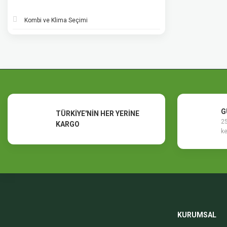
Kombi ve Klima Seçimi
G
TÜRKİYE'NİN HER YERİNE
25
KARGO
ke
KURUMSAL