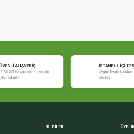
ÜVENLİ ALIŞVERİŞ
İSTANBUL İÇİ TE
6 Bit SSl ile güvenli alışverişin
Uygun fiyatlı kurulu
yfini çıkartın.
desteği
BİLGİLER
ÜYELİ