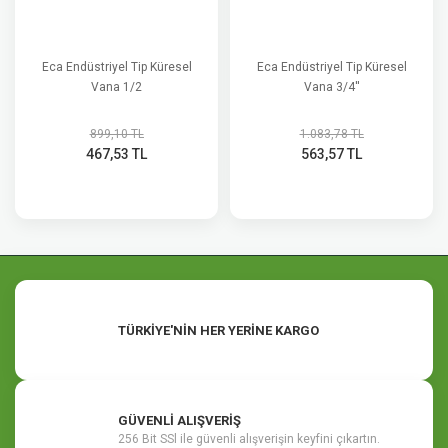
Eca Endüstriyel Tip Küresel
Eca Endüstriyel Tip Küresel
Vana 1/2
Vana 3/4''
899,10 TL
1.083,78 TL
467,53 TL
563,57 TL
TÜRKİYE'NİN HER YERİNE KARGO
GÜVENLİ ALIŞVERİŞ
256 Bit SSl ile güvenli alışverişin keyfini çıkartın.