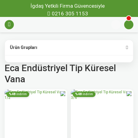
İgdaş Yetkili Firma Güvencesiyle
0216 305 1153
Ürün Grupları
Eca Endüstriyel Tip Küresel
Vana
%48
%48
indirim
indirim