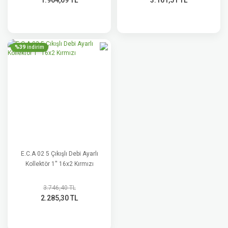
1.964,69 TL
3.161,51 TL
%39
indirim
E.C.A 02 5 Çıkışlı Debi Ayarlı
Kollektör 1'' 16x2 Kırmızı
3.746,40 TL
2.285,30 TL