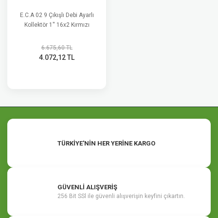
E.C.A 02 9 Çıkışlı Debi Ayarlı
Kollektör 1'' 16x2 Kırmızı
6.675,60 TL
4.072,12 TL
TÜRKİYE'NİN HER YERİNE KARGO
GÜVENLİ ALIŞVERİŞ
256 Bit SSl ile güvenli alışverişin keyfini çıkartın.