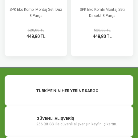
SPK Eko Kombi Montaj Seti Düz
SPK Eko Kombi Montaj Seti
8 Parça
Dirsekli 8 Parça
528,00 TL
528,00 TL
448,80 TL
448,80 TL
TÜRKİYE'NİN HER YERİNE KARGO
GÜVENLİ ALIŞVERİŞ
256 Bit SSl ile güvenli alışverişin keyfini çıkartın.