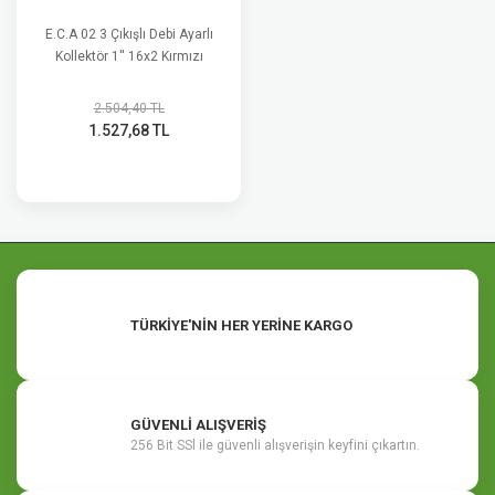
E.C.A 02 3 Çıkışlı Debi Ayarlı
Kollektör 1'' 16x2 Kırmızı
2.504,40 TL
1.527,68 TL
TÜRKİYE'NİN HER YERİNE KARGO
GÜVENLİ ALIŞVERİŞ
256 Bit SSl ile güvenli alışverişin keyfini çıkartın.