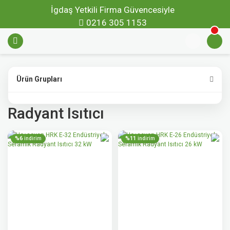
İgdaş Yetkili Firma Güvencesiyle
0216 305 1153
Ürün Grupları
Radyant Isıtıcı
%6
%11
indirim
indirim