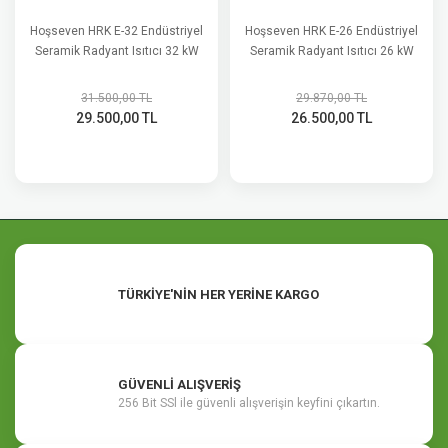
Hoşseven HRK E-32 Endüstriyel
Hoşseven HRK E-26 Endüstriyel
Seramik Radyant Isıtıcı 32 kW
Seramik Radyant Isıtıcı 26 kW
31.500,00 TL
29.870,00 TL
29.500,00 TL
26.500,00 TL
TÜRKİYE'NİN HER YERİNE KARGO
GÜVENLİ ALIŞVERİŞ
256 Bit SSl ile güvenli alışverişin keyfini çıkartın.