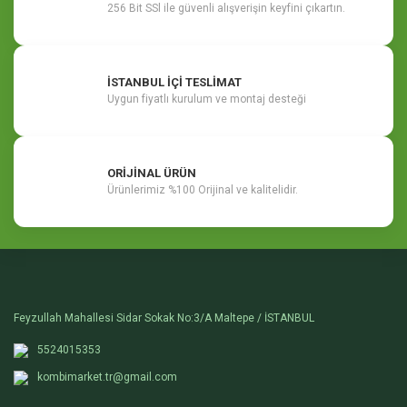
256 Bit SSl ile güvenli alışverişin keyfini çıkartın.
İSTANBUL İÇİ TESLİMAT
Uygun fiyatlı kurulum ve montaj desteği
ORİJİNAL ÜRÜN
Ürünlerimiz %100 Orijinal ve kalitelidir.
Feyzullah Mahallesi Sidar Sokak No:3/A Maltepe / İSTANBUL
5524015353
kombimarket.tr@gmail.com