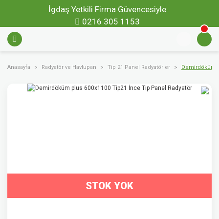
İgdaş Yetkili Firma Güvencesiyle
0216 305 1153
Anasayfa
Radyatör ve Havlupan
Tip 21 Panel Radyatörler
Demirdöküm pl
STOK YOK