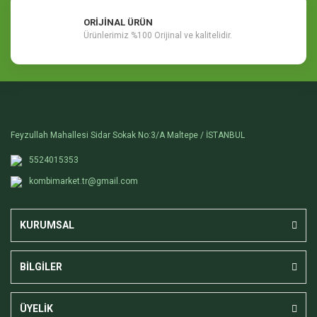
ORİJİNAL ÜRÜN
Ürünlerimiz %100 Orijinal ve kalitelidir.
Feyzullah Mahallesi Sidar Sokak No:3/A Maltepe / İSTANBUL
5524015353
kombimarket.tr@gmail.com
KURUMSAL
BİLGİLER
ÜYELİK