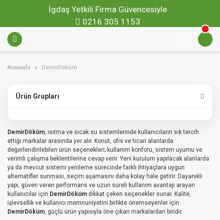
İgdaş Yetkili Firma Güvencesiyle
0216 305 1153
Anasayfa
DemirDöküm
Ürün Grupları
DemirDöküm
, ısıtma ve sıcak su sistemlerinde kullanıcıların sık tercih
ettiği markalar arasında yer alır. Konut, ofis ve ticari alanlarda
değerlendirilebilen ürün seçenekleri; kullanım konforu, sistem uyumu ve
verimli çalışma beklentilerine cevap verir. Yeni kurulum yapılacak alanlarda
ya da mevcut sistemi yenileme sürecinde farklı ihtiyaçlara uygun
alternatifler sunması, seçim aşamasını daha kolay hale getirir. Dayanıklı
yapı, güven veren performans ve uzun süreli kullanım avantajı arayan
kullanıcılar için
DemirDöküm
dikkat çeken seçenekler sunar. Kalite,
işlevsellik ve kullanıcı memnuniyetini birlikte önemseyenler için
DemirDöküm
, güçlü ürün yapısıyla öne çıkan markalardan biridir.