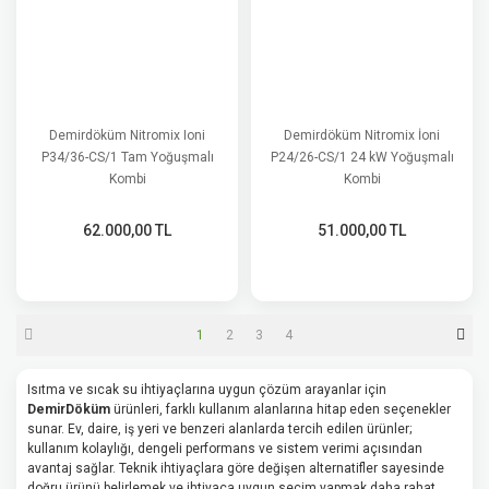
Demirdöküm Nitromix Ioni
Demirdöküm Nitromix İoni
P34/36-CS/1 Tam Yoğuşmalı
P24/26-CS/1 24 kW Yoğuşmalı
Kombi
Kombi
62.000,00 TL
51.000,00 TL
1
2
3
4
Isıtma ve sıcak su ihtiyaçlarına uygun çözüm arayanlar için
DemirDöküm
ürünleri, farklı kullanım alanlarına hitap eden seçenekler
sunar. Ev, daire, iş yeri ve benzeri alanlarda tercih edilen ürünler;
kullanım kolaylığı, dengeli performans ve sistem verimi açısından
avantaj sağlar. Teknik ihtiyaçlara göre değişen alternatifler sayesinde
doğru ürünü belirlemek ve ihtiyaca uygun seçim yapmak daha rahat