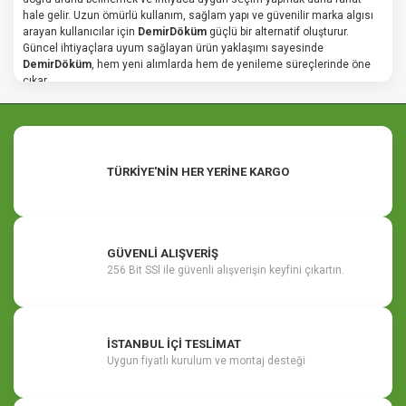
hale gelir. Uzun ömürlü kullanım, sağlam yapı ve güvenilir marka algısı
arayan kullanıcılar için
DemirDöküm
güçlü bir alternatif oluşturur.
Güncel ihtiyaçlara uyum sağlayan ürün yaklaşımı sayesinde
DemirDöküm
, hem yeni alımlarda hem de yenileme süreçlerinde öne
çıkar.
TÜRKİYE'NİN HER YERİNE KARGO
GÜVENLİ ALIŞVERİŞ
256 Bit SSl ile güvenli alışverişin keyfini çıkartın.
İSTANBUL İÇİ TESLİMAT
Uygun fiyatlı kurulum ve montaj desteği