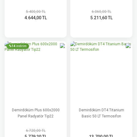
5.400,00 TL
6.060,00 TL
4.644,00 TL
5.211,60 TL
%14
indirim
Demirdöküm Plus 600x2000
Demirdöküm DT4 Titanium
Panel Radyatör Tip22
Basic 50 LT Termosifon
6.720,00 TL
5.779,20 TL
13.700,00 TL