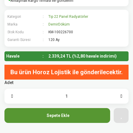
Anlaşmalı kargo firması ile gönderim
Kategori
Tip 22 Panel Radyatörler
Marka
DemirDöküm
Stok Kodu
KM-100226700
Garanti Süresi
120 Ay
Havale
2.339,24 TL (%2,80 havale indirimi)
Bu ürün Horoz Lojistik ile gönderilecektir.
Adet
Sepete Ekle