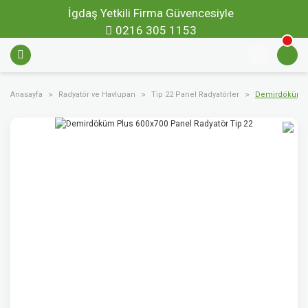
İgdaş Yetkili Firma Güvencesiyle
0216 305 1153
Anasayfa
Radyatör ve Havlupan
Tip 22 Panel Radyatörler
Demirdöküm Pl