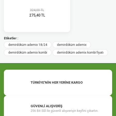
324,00 TL
275,40 TL
Etiketler :
demirdöküm ademix 18/24
demirdöküm ademix
demirdöküm ademix kombi
demirdöküm ademix kombi fiyatı
TÜRKİYE'NİN HER YERİNE KARGO
GÜVENLİ ALIŞVERİŞ
256 Bit SSl ile güvenli alışverişin keyfini çıkartın.