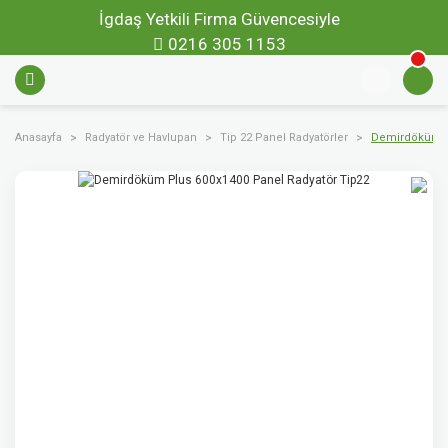
İgdaş Yetkili Firma Güvencesiyle
0216 305 1153
Anasayfa
Radyatör ve Havlupan
Tip 22 Panel Radyatörler
Demirdöküm Pl