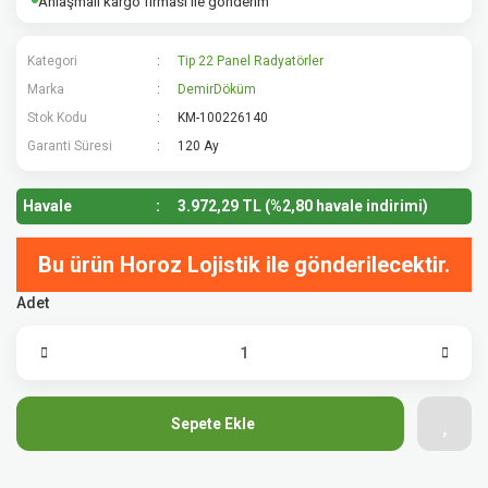
Anlaşmalı kargo firması ile gönderim
Kategori
Tip 22 Panel Radyatörler
Marka
DemirDöküm
Stok Kodu
KM-100226140
Garanti Süresi
120 Ay
Havale
3.972,29 TL (%2,80 havale indirimi)
Bu ürün Horoz Lojistik ile gönderilecektir.
Adet
Sepete Ekle