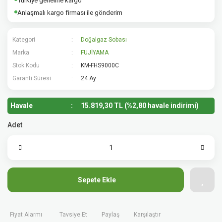
Türkiye geneline kargo
Anlaşmalı kargo firması ile gönderim
Kategori
Doğalgaz Sobası
Marka
FUJİYAMA
Stok Kodu
KM-FHS9000C
Garanti Süresi
24 Ay
Havale
15.819,30 TL (%2,80 havale indirimi)
Adet
Sepete Ekle
Fiyat Alarmı
Tavsiye Et
Paylaş
Karşılaştır