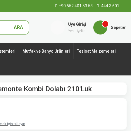
+90 552 401 53 53
444 3 601
Üye Girişi
ARA
Sepetim
Yeni Üyelik
stemleri
Mutfak ve Banyo Ürünleri
Tesisat Malzemeleri
monte Kombi Dolabı 210'Luk
ek için tıklayın