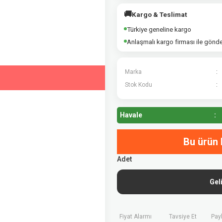
🚚
Kargo & Teslimat
Türkiye geneline kargo
Anlaşmalı kargo firması ile gönd
Marka
Stok Kodu
Havale
Bu ürün 
Adet
Gel
Fiyat Alarmı
Tavsiye Et
Pay