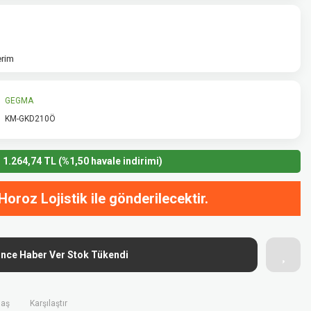
erim
GEGMA
KM-GKD210Ö
1.264,74 TL (%1,50 havale indirimi)
Horoz Lojistik ile gönderilecektir.
ince Haber Ver Stok Tükendi
laş
Karşılaştır