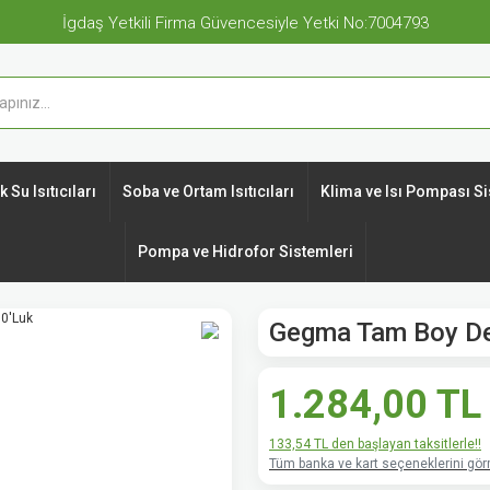
İgdaş Yetkili Firma Güvencesiyle Yetki No:7004793
 Su Isıtıcıları
Soba ve Ortam Isıtıcıları
Klima ve Isı Pompası Si
Pompa ve Hidrofor Sistemleri
Gegma Tam Boy De
1.284,00 TL
133,54 TL den başlayan taksitlerle!!
Tüm banka ve kart seçeneklerini görm