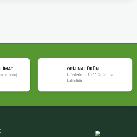
SLİMAT
ORİJİNAL ÜRÜN
m ve montaj
Ürünlerimiz %100 Orijinal ve
kalitelidir.
K