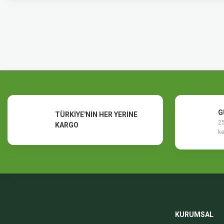
Bu ürünün fiyat bilgisi, resim, ürün açıklamalarında ve diğer konularda y
Görüş ve önerileriniz için teşekkür ederiz.
Ürün resmi kalitesiz, bozuk veya görüntülenemiyor.
Ürün açıklamasında eksik bilgiler bulunuyor.
Ürün bilgilerinde hatalar bulunuyor.
Ürün fiyatı diğer sitelerden daha pahalı.
Bu ürüne benzer farklı alternatifler olmalı.
G
TÜRKİYE'NİN HER YERİNE
25
KARGO
ke
KURUMSAL