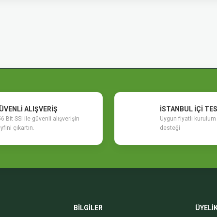
etersiz gördüğünüz noktaları öneri formunu kullanarak tarafımıza iletebilirsiniz.
Bu ürüne ilk yorumu siz yapın!
Yorum Yaz
ÜVENLİ ALIŞVERİŞ
İSTANBUL İÇİ TE
6 Bit SSl ile güvenli alışverişin
Uygun fiyatlı kurulu
yfini çıkartın.
desteği
Gönder
BİLGİLER
ÜYELİ