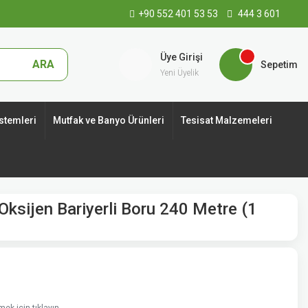
+90 552 401 53 53
444 3 601
Üye Girişi
ARA
Sepetim
Yeni Üyelik
stemleri
Mutfak ve Banyo Ürünleri
Tesisat Malzemeleri
ksijen Bariyerli Boru 240 Metre (1