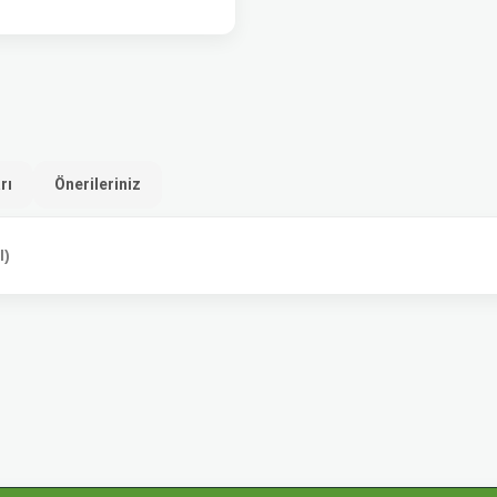
rı
Önerileriniz
l)
etersiz gördüğünüz noktaları öneri formunu kullanarak tarafımıza iletebilirsiniz.
Bu ürüne ilk yorumu siz yapın!
Yorum Yaz