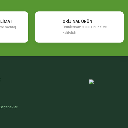
SLİMAT
ORİJİNAL ÜRÜN
m ve montaj
Ürünlerimiz %100 Orijinal ve
kalitelidir.
K
Seçenekleri