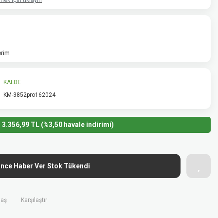
ek için tıklayın
erim
KALDE
KM-3852pro162024
3.356,99 TL (%3,50 havale indirimi)
ince Haber Ver Stok Tükendi
laş
Karşılaştır