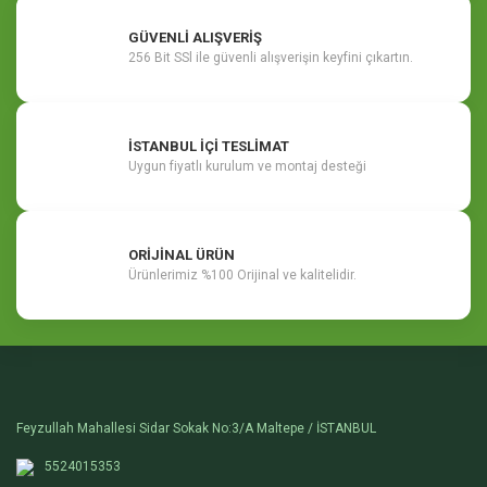
GÜVENLİ ALIŞVERİŞ
256 Bit SSl ile güvenli alışverişin keyfini çıkartın.
İSTANBUL İÇİ TESLİMAT
Uygun fiyatlı kurulum ve montaj desteği
ORİJİNAL ÜRÜN
Ürünlerimiz %100 Orijinal ve kalitelidir.
Feyzullah Mahallesi Sidar Sokak No:3/A Maltepe / İSTANBUL
5524015353