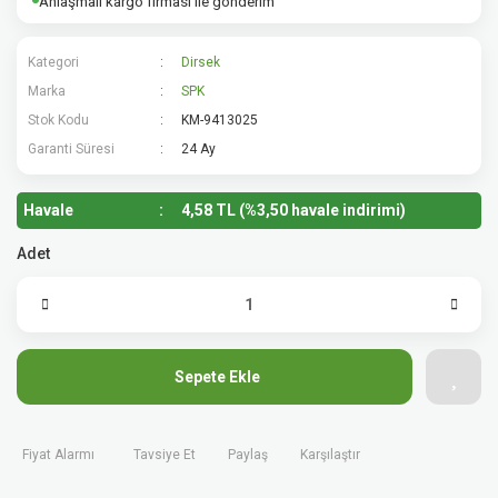
Anlaşmalı kargo firması ile gönderim
Kategori
Dirsek
Marka
SPK
Stok Kodu
KM-9413025
Garanti Süresi
24 Ay
Havale
4,58 TL (%3,50 havale indirimi)
Adet
Sepete Ekle
Fiyat Alarmı
Tavsiye Et
Paylaş
Karşılaştır