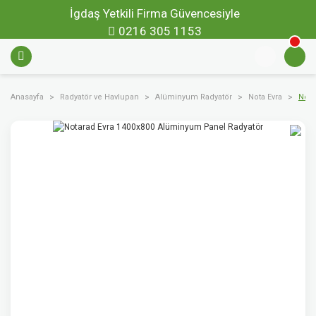
İgdaş Yetkili Firma Güvencesiyle
0216 305 1153
Anasayfa
Radyatör ve Havlupan
Alüminyum Radyatör
Nota Evra
Nota