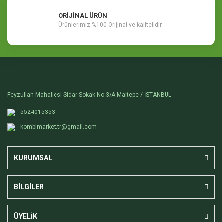
ORİJİNAL ÜRÜN
Ürünlerimiz %100 Orijinal ve kalitelidir.
Feyzullah Mahallesi Sidar Sokak No:3/A Maltepe / İSTANBUL
5524015353
kombimarket.tr@gmail.com
KURUMSAL
BİLGİLER
ÜYELİK