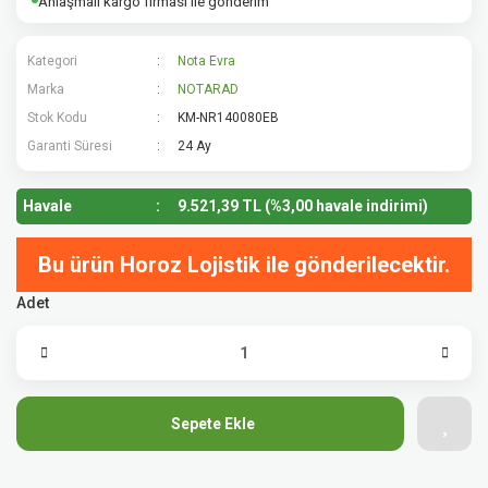
Anlaşmalı kargo firması ile gönderim
Kategori
Nota Evra
Marka
NOTARAD
Stok Kodu
KM-NR140080EB
Garanti Süresi
24 Ay
Havale
9.521,39 TL (%3,00 havale indirimi)
Bu ürün Horoz Lojistik ile gönderilecektir.
Adet
Sepete Ekle