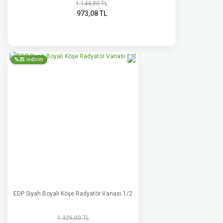
1.144,80 TL
973,08 TL
%25
indirim
EDP Siyah Boyalı Köşe Radyatör Vanası 1/2
1.326,00 TL