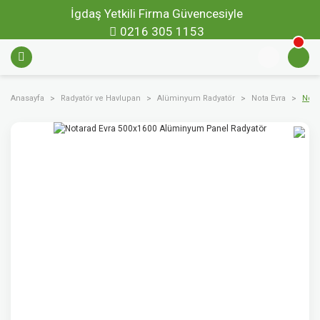
İgdaş Yetkili Firma Güvencesiyle
0216 305 1153
Anasayfa
Radyatör ve Havlupan
Alüminyum Radyatör
Nota Evra
Nota