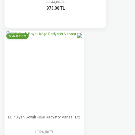
1.144,80 TL
973,08 TL
%25
indirim
EDP Siyah Boyalı Köşe Radyatör Vanası 1/2
1.326,00 TL