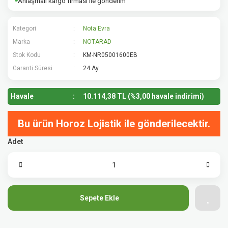
Anlaşmalı kargo firması ile gönderim
Kategori
Nota Evra
Marka
NOTARAD
Stok Kodu
KM-NR05001600EB
Garanti Süresi
24 Ay
Havale
10.114,38 TL (%3,00 havale indirimi)
Bu ürün Horoz Lojistik ile gönderilecektir.
Adet
Sepete Ekle