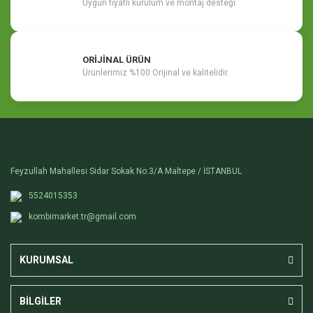
Uygun fiyatlı kurulum ve montaj desteği
ORİJİNAL ÜRÜN
Ürünlerimiz %100 Orijinal ve kalitelidir.
Feyzullah Mahallesi Sidar Sokak No:3/A Maltepe / İSTANBUL
5524015353
kombimarket.tr@gmail.com
KURUMSAL
BİLGİLER