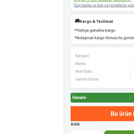
474,44 TL den başlayan taksitlerle!!
Tüm banka ve kart seçeneklerini görm
🚚
Kargo & Teslimat
Türkiye geneline kargo
Anlaşmalı kargo firması ile gönd
Kategori
Marka
Stok Kodu
Garanti Süresi
Havale
Bu ürün 
Adet