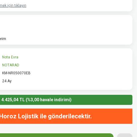
ek için tıklayın
erim
Nota Evra
NOTARAD
KM-NR050070EB
24 Ay
4.425,04 TL (%3,00 havale indirimi)
Horoz Lojistik ile gönderilecektir.