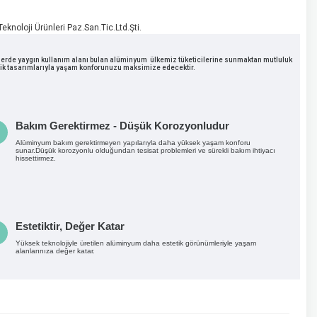
knoloji Ürünleri Paz.San.Tic.Ltd.Şti.
lkelerde yaygın kullanım alanı bulan alüminyum ülkemiz tüketicilerine sunmaktan mutluluk
etik tasarımlarıyla yaşam konforunuzu maksimize edecektir.
Bakım Gerektirmez - Düşük Korozyonludur
Alüminyum bakım gerektirmeyen yapılarıyla daha yüksek yaşam konforu
sunar.Düşük korozyonlu olduğundan tesisat problemleri ve sürekli bakım ihtiyacı
hissettirmez.
Estetiktir, Değer Katar
Yüksek teknolojiyle üretilen alüminyum daha estetik görünümleriyle yaşam
alanlarınıza değer katar.