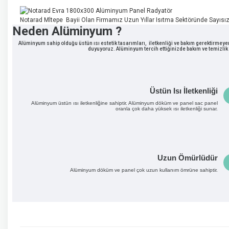
Notarad Mltepe Bayii Olan Firmamız Uzun Yıllar Isıtma Sektöründe Sayısız
Neden Alüminyum ?
Alüminyum sahip olduğu üstün ısı estetik tasarımları, iletkenliği ve bakım gerektirmeye
duyuyoruz. Alüminyum tercih ettiğinizde bakım ve temizlik
Üstün Isı İletkenliği
Alüminyum üstün ısı iletkenliğine sahiptir. Alüminyum döküm ve panel sac panel
oranla çok daha yüksek ısı iletkenliği sunar.
Uzun Ömürlüdür
Alüminyum döküm ve panel çok uzun kullanım ömrüne sahiptir.