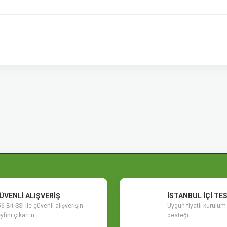
etersiz gördüğünüz noktaları öneri formunu kullanarak tarafımıza iletebilirsiniz.
şekkürler
ÜVENLİ ALIŞVERİŞ
İSTANBUL İÇİ TE
6 Bit SSl ile güvenli alışverişin
Uygun fiyatlı kurulu
yfini çıkartın.
desteği