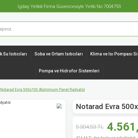
İgdaş Yetkili Firma Güvencesiyle Yetki No:7004793
 Su Isıtıcıları
Soba ve Ortam Isıtıcıları
Klima ve Isı Pompası Si
Pompa ve Hidrofor Sistemleri
Notarad Evra 500x700 Alüminyum Panel Radyatör
Notarad Evra 500
4.561
5.304,53 TL