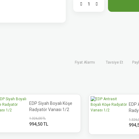
Fiyat Alarmı
Tavsiye Et
Pay
EDP Siyah Boyalı Köşe
EDP A
Radyatör Vanası 1/2
Rady
1.326,00 TL
1.326,
994,50 TL
994,