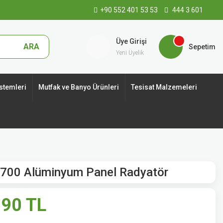
+90 552 401 53 53
444 3 601
Üye Girişi
ARA
Sepetim
Yeni Üyelik
stemleri
Mutfak ve Banyo Ürünleri
Tesisat Malzemeleri
x700 Alüminyum Panel Radyatör
,90 TL