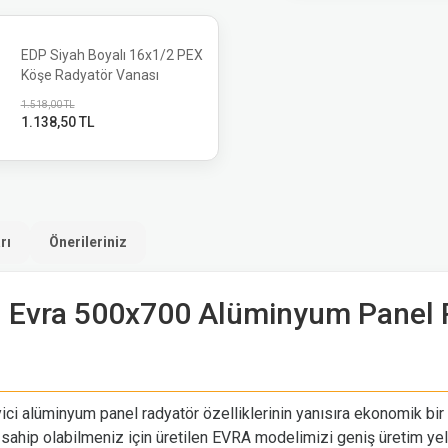
EDP Siyah Boyalı 16x1/2 PEX
Köşe Radyatör Vanası
1.518,00 TL
1.138,50 TL
rı
Önerileriniz
 Evra 500x700 Alüminyum Panel 
ci alüminyum panel radyatör özelliklerinin yanısıra ekonomik bir 
hip olabilmeniz için üretilen EVRA modelimizi geniş üretim yelp