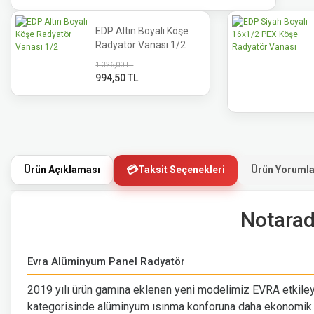
EDP Altın Boyalı Köşe
Radyatör Vanası 1/2
1.326,00 TL
994,50 TL
Ürün Açıklaması
Ürün Yorumla
Taksit Seçenekleri
Notarad
Evra Alüminyum Panel Radyatör
2019 yılı ürün gamına eklenen yeni modelimiz EVRA etkileyi
kategorisinde alüminyum ısınma konforuna daha ekonomik sa