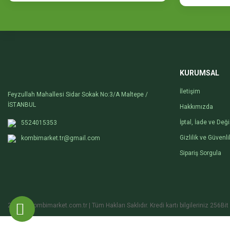
KURUMSAL
İletişim
Feyzullah Mahallesi Sidar Sokak No:3/A Maltepe /
İSTANBUL
Hakkımızda
İptal, İade ve Değ
5524015353
Gizlilik ve Güvenli
kombimarket.tr@gmail.com
Sipariş Sorgula
2020 © kombimarket.com.tr | Tüm Hakları Saklıdır. Kredi kartı bilgileriniz 256Bit 