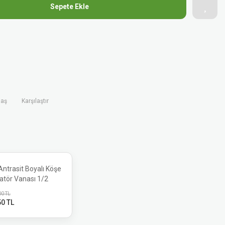
Sepete Ekle
laş
Karşılaştır
ntrasit Boyalı Köşe
atör Vanası 1/2
00 TL
50 TL