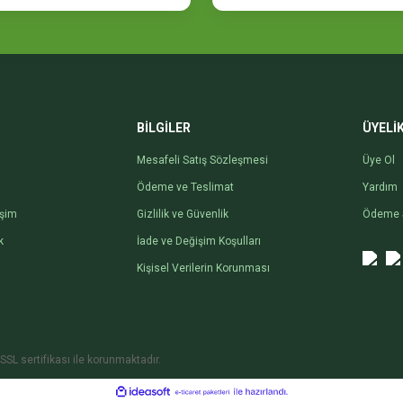
Gönder
BİLGİLER
ÜYELİ
Mesafeli Satış Sözleşmesi
Üye Ol
Ödeme ve Teslimat
Yardım
işim
Gizlilik ve Güvenlik
Ödeme 
k
İade ve Değişim Koşulları
Kişisel Verilerin Korunması
SSL sertifikası ile korunmaktadır.
ile
ideasoft
e-