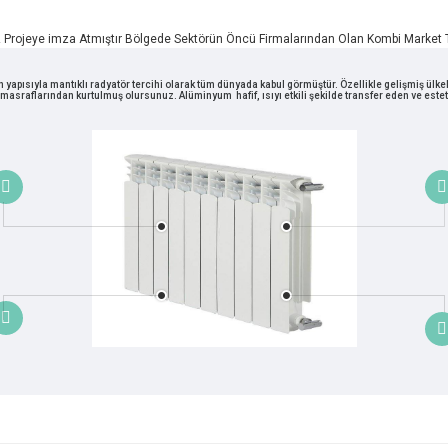
 Projeye imza Atmıştır Bölgede Sektörün Öncü Firmalarından Olan Kombi Market Te
n yapısıyla mantıklı radyatör tercihi olarak tüm dünyada kabul görmüştür. Özellikle gelişmiş ü
 masraflarından kurtulmuş olursunuz. Alüminyum hafif, ısıyı etkili şekilde transfer eden ve est



