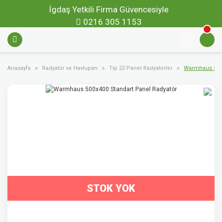
İgdaş Yetkili Firma Güvencesiyle
0216 305 1153
Anasayfa
Radyatör ve Havlupan
Tip 22 Panel Radyatörler
Warmhaus 500x
STOK YOK