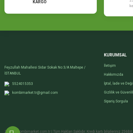
25
KARGO
ke
KURUMSAL
İletişim
Feyzullah Mahallesi Sidar Sokak No:3/A Maltepe /
İSTANBUL
Hakkımızda
İptal, İade ve Değ
5524015353
Gizlilik ve Güvenli
kombimarket.tr@gmail.com
Sipariş Sorgula
2020 © kombimarket.com.tr | Tüm Hakları Saklıdır. Kredi kartı bilgileriniz 256Bit 