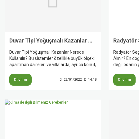
Duvar Tipi Yoğuşmalı Kazanlar Nerede Kullanılır?
Duvar Tipi Yoğuşmalı Kazanlar Nerede
Radyatör Seçi
Kullanılır? Bu sistemler özellikle büyük ölçekli
Alınır? En d
apartman daireleri ve villalarda, ayrıca konut,
değil odanın 
kamu ve ticari binalarda kullanılabilir. Üretici
Üretici kayna
sayfaları, duvar tipi yoğuşmalı kazanların
alanı, kat du
Devamı
28/01/2022
14:18
Devamı
kaskad çözümler ve kompakt yapıları
seçimi doğrud
sayesinde merkezi ısıtma projelerinde de
radyatörde tip
güçlü bir seçenek olduğunu gösteriyor.
seçenekler b
sistemlerde v
uygulamalarda
daha da öneml