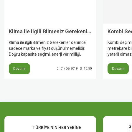
Klima ile ilgili Bilmeniz Gerekenler
Klima ile ilgili Bilmeniz Gerekenler denince
Kombi seçimi 
sadece marka ve fiyat düşünülmemelidir.
metrekare bi
Doğru kapasite seçimi, enerji verimliliği,
yeterli olmaz
montaj kalitesi, filtre bakımı ve doğru sıcaklık
yalıtım durum
ayarı; hem konforu hem de elektrik
tesisat yapısı
Devamı
01/06/2019
13:50
Devamı
tüketimini doğrudan etkiler. Üretici
ve garanti koş
kaynakları, klima seçiminde alanın
değerlendirilm
metrekaresi kadar yalıtım, cephe, cam yapısı
kombi seçimin
ve kullanım alışkanlıklarının da dikkate
ile kullanım al
alınmasını öneriyor.
alınmasını öne
G
TÜRKİYE'NİN HER YERİNE