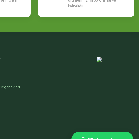
m ve montaj
Ürünlerimiz %100 Orijinal ve
kalitelidir.
K
Seçenekleri