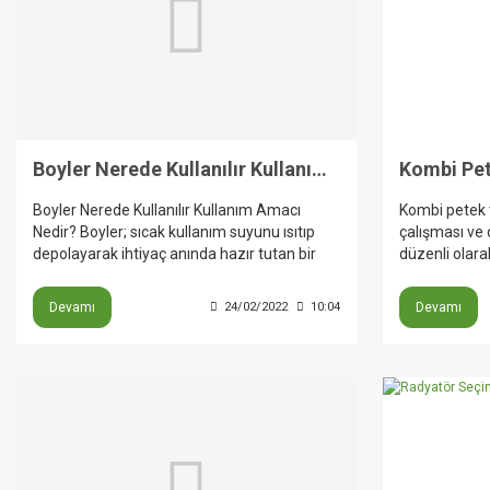
Boyler Nerede Kullanılır Kullanım Amacı Nedir?
Boyler Nerede Kullanılır Kullanım Amacı
Kombi petek t
Nedir? Boyler; sıcak kullanım suyunu ısıtıp
çalışması ve 
depolayarak ihtiyaç anında hazır tutan bir
düzenli olarak
sistemdir. Resmî üretici içeriklerine göre
olarak yılda b
boylerler evlerde ve ticari binalarda sıcak su
başlamadan ön
Devamı
24/02/2022
10:04
Devamı
sağlamak için kullanılır; ayrıca merkezi
değerlendirilm
sistemlerde, yüksek sıcak su ihtiyacı olan
soğuk kalıyor
yapılarda, ısı pompası ve güneş enerjisi
veya yakıt tü
uygulamalarında da önemli rol oynar.
geciktirilmeme