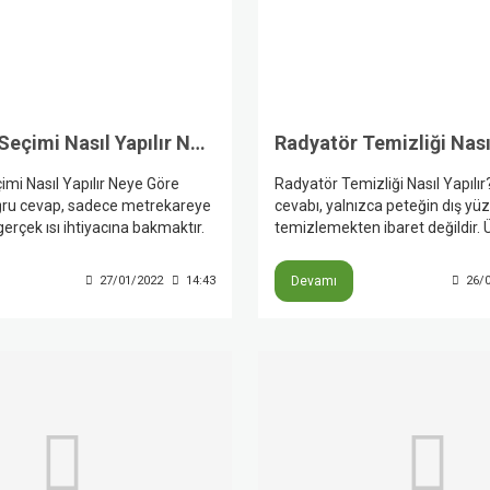
Radyatör Seçimi Nasıl Yapılır Neye Göre Alınır?
Radyatör Temizliği Nasıl
mi Nasıl Yapılır Neye Göre
Radyatör Temizliği Nasıl Yapılı
oğru cevap, sadece metrekareye
cevabı, yalnızca peteğin dış yüz
gerçek ısı ihtiyacına bakmaktır.
temizlemekten ibaret değildir. Ü
kları; cephe, yalıtım, pencere
kaynaklarına göre verimli ısınm
rumu ve radyatör yerleşiminin
radyatörün içinde dolaşan suy
27/01/2022
14:43
Devamı
26/
an etkilediğini söylüyor. Panel
olması hem de sistemde birike
 11, 21, 22 ve 33 gibi
tortunun doğru şekilde giderilme
ulunurken, yoğuşmalı
Altı soğuk üstü sıcak kalan pete
e düşük sıcaklıklı
peteğin az ısınması ve perfor
 radyatör tipi ile yüzey alanı
ise temizliğin gecikmeden değe
i hale geliyor.
gerektiğini gösterir.