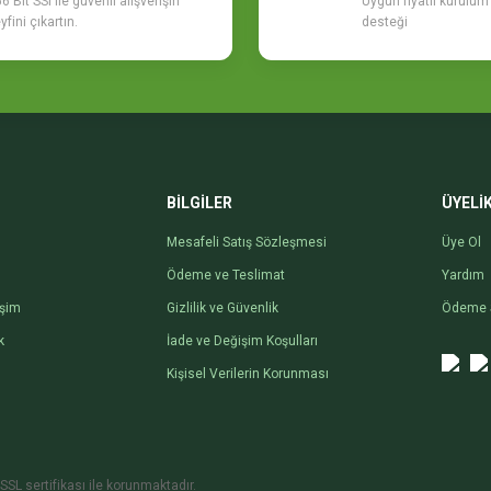
6 Bit SSl ile güvenli alışverişin
Uygun fiyatlı kurulu
yfini çıkartın.
desteği
BİLGİLER
ÜYELİ
Mesafeli Satış Sözleşmesi
Üye Ol
Ödeme ve Teslimat
Yardım
işim
Gizlilik ve Güvenlik
Ödeme 
k
İade ve Değişim Koşulları
Kişisel Verilerin Korunması
SSL sertifikası ile korunmaktadır.