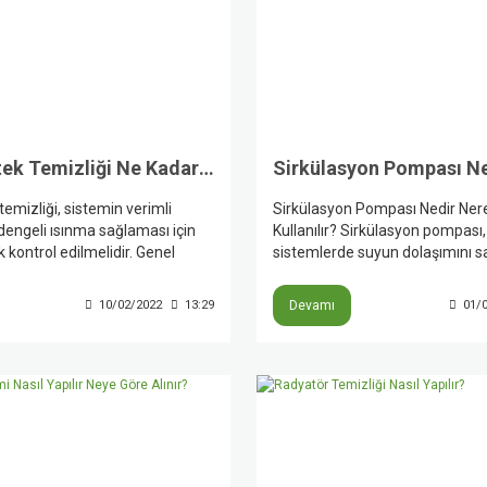
Kombi Petek Temizliği Ne Kadar Aralıklarla Yapılmalıdır?
emizliği, sistemin verimli
Sirkülasyon Pompası Nedir Nere
dengeli ısınma sağlaması için
Kullanılır? Sirkülasyon pompası,
 kontrol edilmelidir. Genel
sistemlerde suyun dolaşımını 
ir kez, özellikle kış sezonu
ekipmandır. Üretici kaynakların
ce petek temizliği ihtiyacının
ve kazanlı ısıtma devrelerinde s
10/02/2022
13:29
Devamı
01/
esi önerilir. Peteklerin altı
yayıcılara taşır; yerden ısıtma s
sa, bazı odalar geç ısınıyorsa
ticari bina ısıtma devrelerinde 
ketimi artmışsa temizlik işlemi
sıcak suyu resirkülasyon hatlar
lidir.
konfor ve verim için kullanılır.