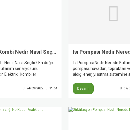
Elektrikli Kombi Nedir Nasıl Seçilir?
bi Nedir Nasıl Seçilir? En doğru
Isı Pompası Nedir Nerede Kullanıl
kullanım senaryosunu
pompası; havadan, topraktan 
r. Elektrikli kombiler
aldığı enerjiyi ısıtma sistemine 
 ısıtır, doğalgaz hattı
zamanda soğutma ve sıcak su 
ve özellikle doğalgaz olmayan
sağlayabilen bir çözümdür. Üret
24/03/2022
11:54
Devamı
07/
 çıkar; ancak yoğun kullanımda
kaynaklarına göre bu sistemler 
eti daha yüksek olabilir. Güç
villalarda, apartman dairelerinde
rken metrekare kadar yalıtım,
yerlerinde, binalarda ve havuz
sayısı, petek metrajı ve elektrik
uygulamalarında kullanılabilir. 
az mı üç faz mı olduğu birlikte
modeller sadece yeni binalarda 
elidir.
mevcut binalarda da entegre şe
çalıştırılabilir.