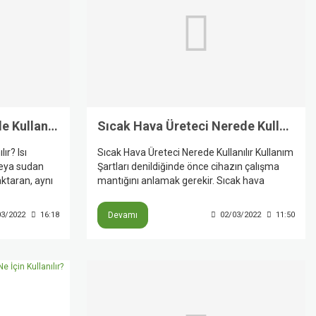
Isı Pompası Nedir Nerede Kullanılır?
Sıcak Hava Üreteci Nerede Kullanılır Kullanım Şartları
ır? Isı
Sıcak Hava Üreteci Nerede Kullanılır Kullanım
veya sudan
Şartları denildiğinde önce cihazın çalışma
aktaran, aynı
mantığını anlamak gerekir. Sıcak hava
da
üreteci, havayı doğrudan ısıtan ve özellikle
ici
geniş hacimli kapalı alanlarda tercih edilen
03/2022
16:18
Devamı
02/03/2022
11:50
evlerde,
bir sistemdir. Depo, hangar, atölye, fabrika,
, iş
servis, spor salonu, sera ve çiftlik gibi
alanlarda kullanılabilir; ancak açık alanlarda
Ayrıca bazı
kullanımı uygun görülmez ve güvenli
değil,
kullanım için montaj, topraklama, boşluk
kilde
mesafesi ve bakım şartlarına dikkat
edilmelidir.