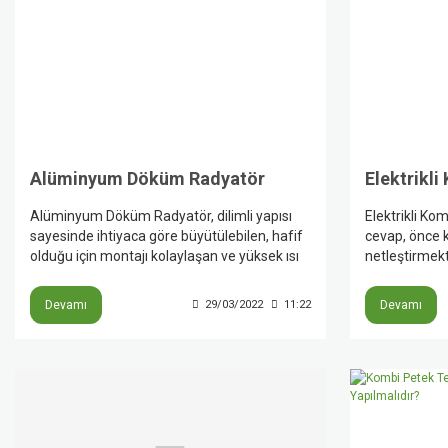
Alüminyum Döküm Radyatör
Alüminyum Döküm Radyatör, dilimli yapısı
Elektrikli Kom
sayesinde ihtiyaca göre büyütülebilen, hafif
cevap, önce 
olduğu için montajı kolaylaşan ve yüksek ısı
netleştirmekti
iletkenliği sayesinde hızlı tepki verebilen bir
rezistansla su
radyatör çözümüdür. Üretici kaynakları,
gerektirmez 
Devamı
29/03/2022
11:22
Devamı
Alüminyum Döküm Radyatör seçiminde
yerlerde öne
yalnızca görünüşe değil; dilim sayısına, watt
işletme maliy
değerine, montaj alanına ve tesisat
seçimi yapılı
uyumuna da bakılması gerektiğini gösteriyor.
cephe, banyo 
hattının tek f
değerlendirilm