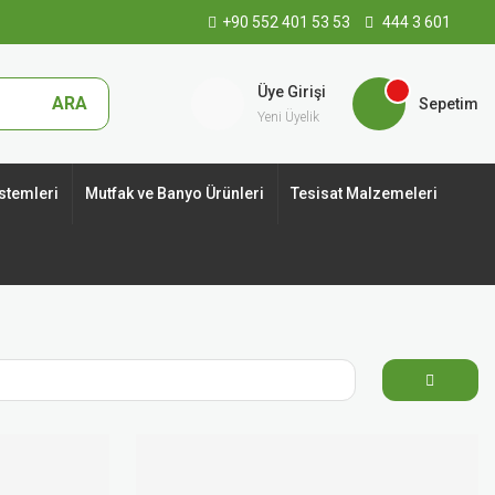
+90 552 401 53 53
444 3 601
Üye Girişi
ARA
Sepetim
Yeni Üyelik
stemleri
Mutfak ve Banyo Ürünleri
Tesisat Malzemeleri