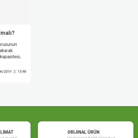
lmalı?
sorusunun
bakarak
kapasitesi,
ncere sayısı,
 ve servis ağı
06/2019
13:48
lış kapasite
m de elektrik
SLİMAT
ORİJİNAL ÜRÜN