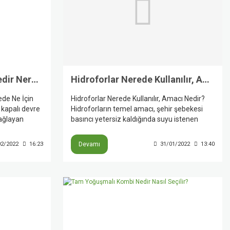
Sirkülasyon Pompası Nedir Nerede Ne İçin Kullanılır?
Hidroforlar Nerede Kullanılır, Amacı Nedir?
de Ne İçin
Hidroforlar Nerede Kullanılır, Amacı Nedir?
 kapalı devre
Hidroforların temel amacı, şehir şebekesi
sağlayan
basıncı yetersiz kaldığında suyu istenen
a göre kombi
basınçta ve konforlu şekilde kullanıcıya
ıcak suyu ısı
ulaştırmaktır. Wilo’ya göre hidroforlar villa,
02/2022
16:23
Devamı
31/01/2022
13:40
istemlerinde,
apartman, hastane ve okul gibi farklı
ve kullanım
yapılarda kullanılır; ayrıca ticari yapılarda,
ında da
otellerde, havaalanlarında, bahçe sulama ve
tarımsal sulama sistemlerinde de
değerlendirilebilir.