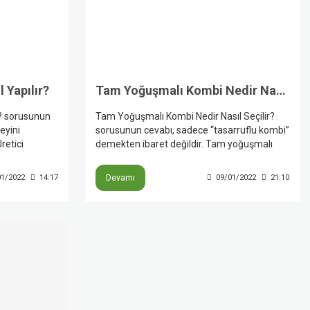
 Yapılır?
Tam Yoğuşmalı Kombi Nedir Nasıl Seçilir?
r? sorusunun
Tam Yoğuşmalı Kombi Nedir Nasıl Seçilir?
eyini
sorusunun cevabı, sadece “tasarruflu kombi”
retici
demekten ibaret değildir. Tam yoğuşmalı
a için hem
kombiler, atık baca gazındaki su buharından
un temiz
ek ısı geri kazanarak klasik sistemlere göre
01/2022
14:17
Devamı
09/01/2022
21:10
n havanın ve
daha verimli çalışır; doğru seçim için ise
si gerekir.
metrekare, yalıtım, banyo sayısı, radyatör
kler, son
metrajı, modülasyon ve servis ağı birlikte
mans düşüşü
değerlendirilmelidir. Üretici kaynakları, doğru
rlendirilmesi
kapasite ve doğru tesisat eşleşmesi
yapılmadan yalnızca fiyat odaklı seçim
yapılmamasını özellikle vurguluyor.