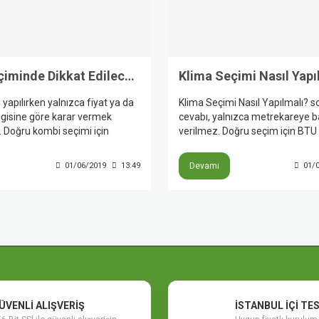
Kombi Seçiminde Dikkat Edilecekler
Klima Seçimi Nasıl Yapı
yapılırken yalnızca fiyat ya da
Klima Seçimi Nasıl Yapılmalı? 
lgisine göre karar vermek
cevabı, yalnızca metrekareye 
. Doğru kombi seçimi için
verilmez. Doğru seçim için BTU 
u, sıcak su ihtiyacı, petek ve
yalıtım, güneş alma durumu, pe
, yoğuşmalı teknoloji, servis ağı
enerji verimliliği, montaj kalitesi
01/06/2019
13:49
Devamı
01/
ulları birlikte
birlikte değerlendirilmelidir. Yan
elidir. Üretici rehberleri de
seçimi hem konforu düşürür he
de yaşam alanının özellikleri
tüketimini artırabilir.
ışkanlıklarının birlikte ele
rir.
ÜVENLİ ALIŞVERİŞ
İSTANBUL İÇİ TE