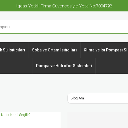
İgdaş Yetkili Firma Güvencesiyle Yetki No:7004793
 Su Isıtıcıları
Soba ve Ortam Isıtıcıları
Klima ve Isı Pompası Si
Pompa ve Hidrofor Sistemleri