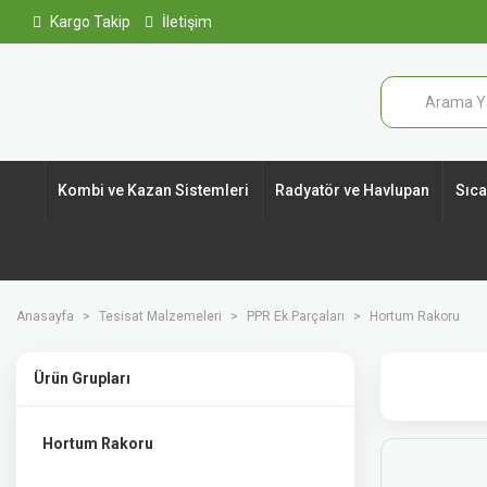
Kargo Takip
İletişim
Kombi ve Kazan Sistemleri
Radyatör ve Havlupan
Sıcak
Anasayfa
Tesisat Malzemeleri
PPR Ek Parçaları
Hortum Rakoru
Ürün Grupları
Hortum Rakoru