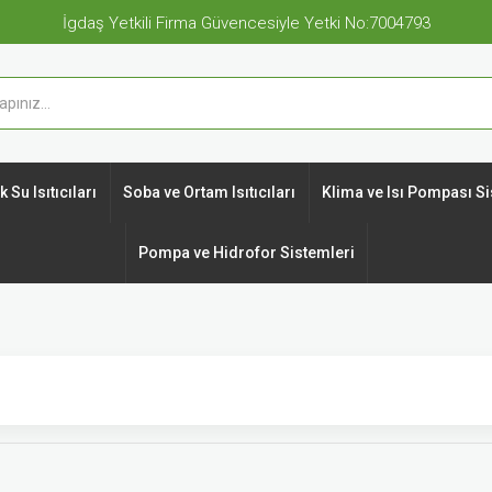
İgdaş Yetkili Firma Güvencesiyle Yetki No:7004793
 Su Isıtıcıları
Soba ve Ortam Isıtıcıları
Klima ve Isı Pompası Si
Pompa ve Hidrofor Sistemleri