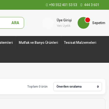
+90 552 401 53 53
444 3 601
Üye Girişi
ARA
Sepetim
Yeni Üyelik
stemleri
Mutfak ve Banyo Ürünleri
Tesisat Malzemeleri
Toplam 0 ürün