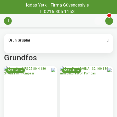
İgdaş Yetkili Firma Güvencesiyle
0216 305 1153
Ürün Grupları
Grundfos
%53
%53
indirim
indirim