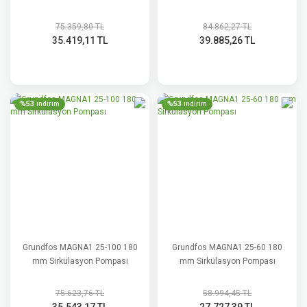
75.359,80 TL
84.862,27 TL
35.419,11 TL
39.885,26 TL
%53
%53
indirim
indirim
Grundfos MAGNA1 25-100 180
Grundfos MAGNA1 25-60 180
mm Sirkülasyon Pompası
mm Sirkülasyon Pompası
75.623,76 TL
58.994,45 TL