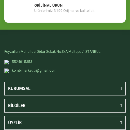
ORİJİNAL ÜRÜN
Ürünlerimiz %100 Orijinal ve kalitelidir.
Feyzullah Mahallesi Sidar Sokak No:3/A Maltepe / İSTANBUL
5524015353
kombimarket.tr@gmail.com
KURUMSAL
BİLGİLER
ÜYELİK