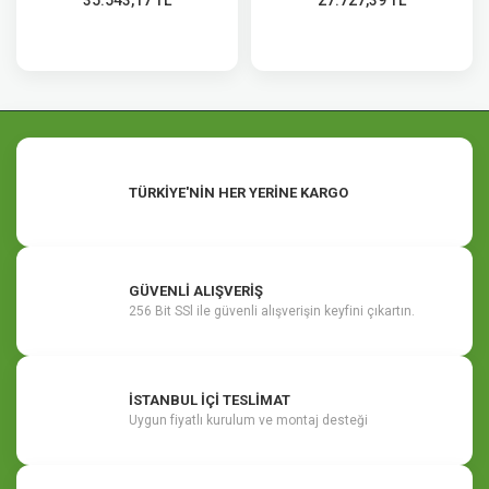
35.543,17 TL
27.727,39 TL
TÜRKİYE'NİN HER YERİNE KARGO
GÜVENLİ ALIŞVERİŞ
256 Bit SSl ile güvenli alışverişin keyfini çıkartın.
İSTANBUL İÇİ TESLİMAT
Uygun fiyatlı kurulum ve montaj desteği