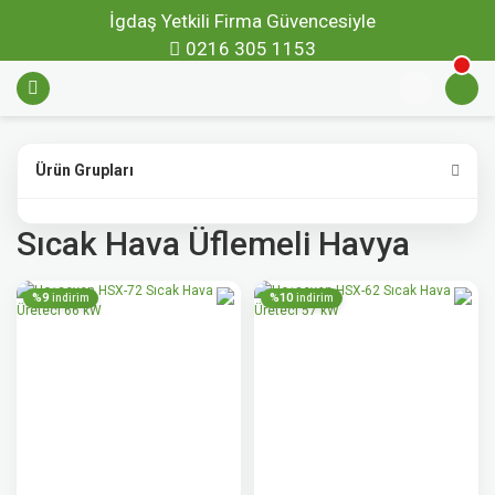
İgdaş Yetkili Firma Güvencesiyle
0216 305 1153
Ürün Grupları
Sıcak Hava Üflemeli Havya
%9
%10
indirim
indirim