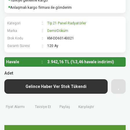
Türkiye geneline kargo
Anlaşmalı kargo firması ile gönderim
Kategori
Tip 21 Panel Radyatörler
Marka
DemirDöküm
Stok Kodu
KM-DD60140021
Garanti Süresi
120 Ay
Havale
3.942,16 TL (%3,46 havale indirimi)
Adet
Gelince Haber Ver Stok Tükendi
Fiyat Alarmı
Tavsiye Et
Paylaş
Karşılaştır