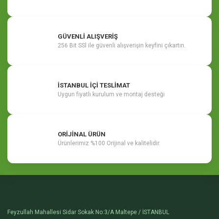
GÜVENLİ ALIŞVERİŞ
256 Bit SSl ile güvenli alışverişin keyfini çıkartın.
İSTANBUL İÇİ TESLİMAT
Uygun fiyatlı kurulum ve montaj desteği
ORİJİNAL ÜRÜN
Ürünlerimiz %100 Orijinal ve kalitelidir.
Feyzullah Mahallesi Sidar Sokak No:3/A Maltepe / İSTANBUL