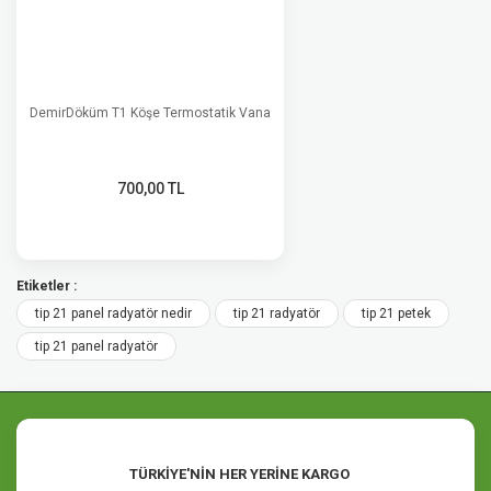
DemirDöküm T1 Köşe Termostatik Vana
700,00 TL
Etiketler :
tip 21 panel radyatör nedir
tip 21 radyatör
tip 21 petek
tip 21 panel radyatör
TÜRKİYE'NİN HER YERİNE KARGO