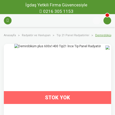
İgdaş Yetkili Firma Güvencesiyle
0216 305 1153
Anasayfa
Radyatör ve Havlupan
Tip 21 Panel Radyatörler
Demirdöküm pl
STOK YOK