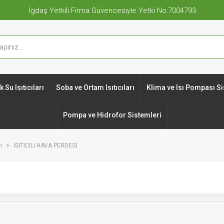
İgdaş Yetkili Firma Güvencesiyle Yetki No:7004793
 Su Isıtıcıları
Soba ve Ortam Isıtıcıları
Klima ve Isı Pompası Si
Pompa ve Hidrofor Sistemleri
i
ISITICILI HAVA PERDESİ