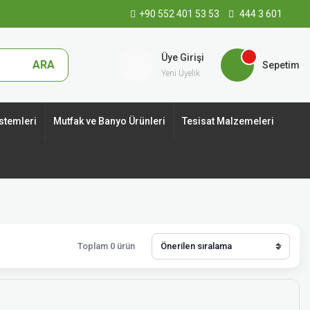
+90 552 401 53 53
444 3 601
Üye Girişi
ARA
Sepetim
Yeni Üyelik
stemleri
Mutfak ve Banyo Ürünleri
Tesisat Malzemeleri
Toplam 0 ürün