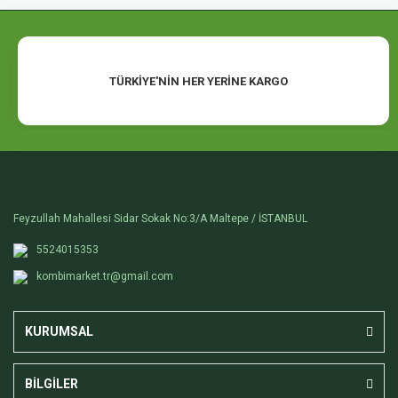
Denge Kabı
Termorad Petsa+
TEK KLOZETLER
Man.Redüksiyon
Küresel Vana
Eşanjör
Redüksiyon
Kelepçe
TÜRKİYE'NİN HER YERİNE KARGO
Dir.Redüksiyon
Oynar Başlı Rakor
Körtapa
Tapa
Batarya Bağlantı
Kuyruklu Dirsek
Feyzullah Mahallesi Sidar Sokak No:3/A Maltepe / İSTANBUL
Hortum Rakoru
5524015353
kombimarket.tr@gmail.com
Rakor
KURUMSAL
BİLGİLER