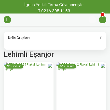
İgdaş Yetkili Firma Güvencesiyle
0216 305 1153
Ürün Grupları
Lehimli Eşanjör
%15
%15
indirim
indirim