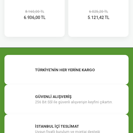
8.160,00 TL
6.025,20 TL
6.936,00 TL
5.121,42 TL
TÜRKİYE'NİN HER YERİNE KARGO
GÜVENLİ ALIŞVERİŞ
256 Bit SSl ile güvenli alışverişin keyfini çıkartın.
İSTANBUL İÇİ TESLİMAT
Uygun fiyatlı kurulum ve montaj desteği