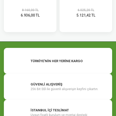
8.160,00 TL
6.025,20 TL
6.936,00 TL
5.121,42 TL
TÜRKİYE'NİN HER YERİNE KARGO
GÜVENLİ ALIŞVERİŞ
256 Bit SSl ile güvenli alışverişin keyfini çıkartın.
İSTANBUL İÇİ TESLİMAT
Uygun fiyatlı kurulum ve montaj desteği